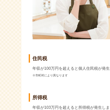
住民税
年収が100万円を超えると個人住民税が発
※市町村により異なります
所得税
年収が103万円を超えると所得税が発生し