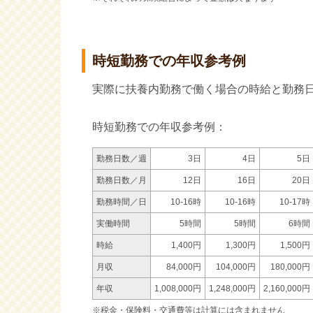
時短勤務での年収参考例
実際に扶養内勤務で働く場合の時給と勤務
時短勤務での年収参考例：
勤務日数／週
3日
4日
5日
勤務日数／月
12日
16日
20日
勤務時間／日
10-16時
10-16時
10-17時
実働時間
5時間
5時間
6時間
時給
1,400円
1,300円
1,500円
月収
84,000円
104,000円
180,000円
年収
1,008,000円
1,248,000円
2,160,000円
※税金・保険料・交通費等は計算には含まれません