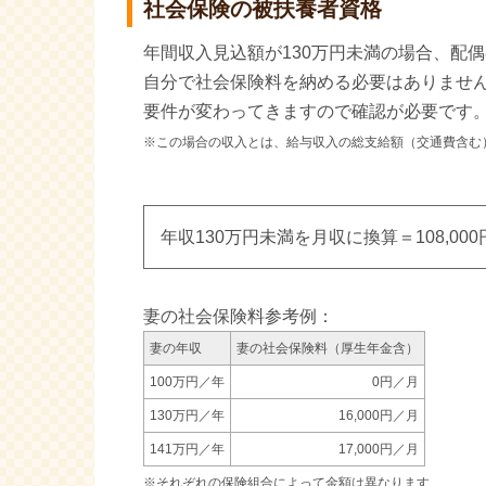
社会保険の被扶養者資格
年間収入見込額が130万円未満の場合、配
自分で社会保険料を納める必要はありませ
要件が変わってきますので確認が必要です
※この場合の収入とは、給与収入の総支給額（交通費含む
年収130万円未満を月収に換算＝108,00
妻の社会保険料参考例：
妻の年収
妻の社会保険料（厚生年金含）
100万円／年
0円／月
130万円／年
16,000円／月
141万円／年
17,000円／月
※それぞれの保険組合によって金額は異なります